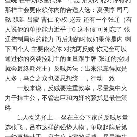
些晚 在中期尽量搞掉一个忠 后期才能对你有利
那样主会更依赖你内的合适人选：夏侯惇 司马
懿 魏延 吕蒙 曹仁 孙权 赵云 还有一个张辽（有
人说他的单挑能力近乎于0 这不假 可别忘了 张
辽控制局势的能力 再后期的时候如果你是内 剩
下四个人 主要依赖你 对抗两反贼 你完全可以
通过你的突袭控制主的血量跟手牌 张辽的控制
就会最终耗死主）反贼兵法：出来混靠得就是
人多，乌合之众也要思想统一，行动一致
一般来说，反贼要注重效率，尽量集中火
力干掉主公，不管忠臣和内奸的骚扰是最佳策
略
1.人物选择上， 坐在主公下家的反贼尽量
选张飞，吕布这样的强势人物，争取起牌后第