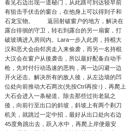
看见石边出现一道秘门，从此路可到达较早前
有狙击手伏击的窗台，在他身上可以得到子和
石龙宝物。 返回射破窗户的地方，解决在
露台徘徊的守卫，转右到露台的另一扇窗，打
破玻璃进入房间内。Lara一步入此房，持棍大
汉和恶犬会由邻房走入来偷袭，而另一名持棍
大汉会在窗户从後袭击，所以最好配备自动手
枪，先对付行动迅速的恶狗，再一边闪避一边
开火还击。解决所有的敌人後，从左边墙的凹
位处向前推动大石两次(先按Ctrl再按↑)，再爬上
大石会进入一条秘道。除去那些过街老鼠之
後，向前行至出口的斜坡，斜坡上有两个剃刀
机关，就跳过一定中招，最好从出口处向右边
45度角跳出去，跃入水中，再爬上岸便最安