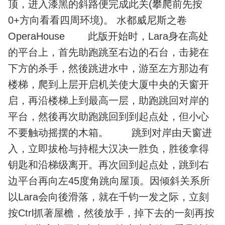
顶，进入漆黑的斜路便完成此关(攀爬前先按
0+方向看看四周环境)。 水都威尼斯之卷
OperaHouse 此版开始时，Lara身在高处
的平台上，首先助跑跳至右边的石台，击毙在
下方的杀手，然後跳进水中，游至左方那边有
楼梯，爬到上层开启机关使大厦中央的天窗开
启，再沿楼梯上到最高一层，助跑跳回对岸的
平台，然後再次助跑跳回到到起点处，但小心
不要触动摇摆的木箱。 跳到对岸由天窗进
入，立即拔枪与持棍大汉决一胜负，胜後拿得
钥匙和沿梯级离开。再次回到起点处，跳到右
边平台再向左45度角跳向屋顶。因倾斜关系所
以Lara会向後滑落，就在千钧一发之际，立刻
按Ctrl抓著屋檐，然後放手，掉下去的一刻再按