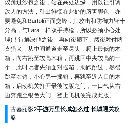
议跳过沙包之後，站在高处边缘，用以往引诱
敌人的方法，引出徘徊在此处的厉害脚色；亦
要避免和Bartoli正面交锋，其攻击和防御力皆十
分高，与Lara一样双手持枪，所以必须小心处
理)！待解决他之後，再向後攀下，然後对付两
支猎犬，从中间通道走至尽头，爬上最低的木
箱，向右跳至较高木箱，再跳回中央较高的一
个。此时玩者先须面对摇箱，助跑跳过，然後
跳至右边，小心另一摇箱，再跳至近入口的木
箱，启动机关打开最後过版之门，一口气从右
边奔跑至银色大门，登上飞机便完成此版。
古墓丽影2
手游万里长城怎么过 长城通关
攻
略