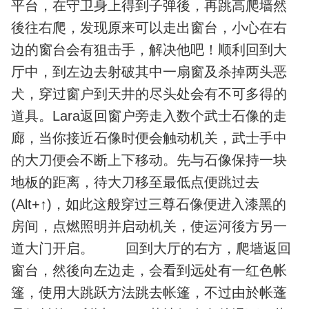
平台，在守卫身上得到子弹後，再跳高爬墙然
後往右爬，发现原来可以走出窗台，小心在右
边的窗台会有狙击手，解决他吧！顺利回到大
厅中，到左边去射破其中一扇窗及杀掉两头恶
犬，穿过窗户到天井的尽头处会有不可多得的
道具。Lara返回窗户旁走入数个武士石像的走
廊，当你接近石像时便会触动机关，武士手中
的大刀便会不断上下移动。先与石像保持一块
地板的距离，待大刀移至最低点便跳过去
(Alt+↑)，如此这般穿过三尊石像便进入漆黑的
房间，点燃照明并启动机关，使运河後方另一
道大门开启。 回到大厅的右方，爬墙返回
窗台，然後向左边走，会看到远处有一红色帐
篷，使用大跳跃方法跳去帐篷，不过由於帐蓬