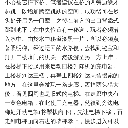
小心被它撞下桥。笔者建议在桥的两旁边缘才
起跳，以增加腾空跳跃的空间，成功後可在尽
头处开启另一门掣。之後在前方的出口背攀式
跳到地下，在中央位置有一秘道，玩者必须潜
入水中。由於水中秘道漆黑一片，所以必须点
著照明弹。经过迂回的水路後，会找到秘宝和
打开二楼暗门的机关，然後游至另一方上岸，
在楼梯下拾起用来启动四楼升降机的充电器。
上楼梯到达三楼，再攀上四楼到达未曾搜索的
地方，在这里会发现一条走廊，轰掉两头猎犬
後，看见四周也是旧式的电梯。在走廊中央有
一黄色电箱，在此使用充电器，然後到旁边电
梯处开动电掣(将掣拨向下)，先让电梯下移，再
走到电梯顶向右边的墙梯攀上，慢步进入可以