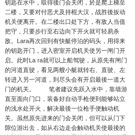
钥匙在水中，取得後门会关闭，於是爬上梯至
二楼，又要对付恶犬及持棍大汉，战胜後扳动
机关便离开。在二楼出口处下方，有敌人当值
把守，只要步行至右边向下开火就可轻易杀
敌。Lara再次回到有快艇停泊的码头，用得来
的钥匙开门，进入密室开启机关使另一闸门开
启。此时La ra就可以上船驾驶，从原先有闸门
的河道直驶，看见两艘小艇就转右、直驶、左
转进入另一河道，到尽头会有开启最後一道大
门的机关。 笔者建议先跃入水中，靠墙游
直至面向门口，装备好自动手枪便到能够站立
的浅水处开火，解决最後一位枪手便触动机
关。虽然原先进来的门会关闭，但可以从门下
隙位游出去，如从右边走会触动机关使最後的