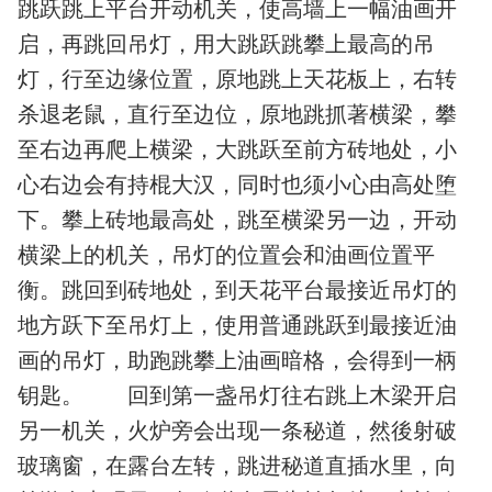
跳跃跳上平台开动机关，使高墙上一幅油画开
启，再跳回吊灯，用大跳跃跳攀上最高的吊
灯，行至边缘位置，原地跳上天花板上，右转
杀退老鼠，直行至边位，原地跳抓著横梁，攀
至右边再爬上横梁，大跳跃至前方砖地处，小
心右边会有持棍大汉，同时也须小心由高处堕
下。攀上砖地最高处，跳至横梁另一边，开动
横梁上的机关，吊灯的位置会和油画位置平
衡。跳回到砖地处，到天花平台最接近吊灯的
地方跃下至吊灯上，使用普通跳跃到最接近油
画的吊灯，助跑跳攀上油画暗格，会得到一柄
钥匙。 回到第一盏吊灯往右跳上木梁开启
另一机关，火炉旁会出现一条秘道，然後射破
玻璃窗，在露台左转，跳进秘道直插水里，向