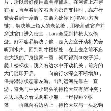
片，所以最好使用照明弹辅助。在河道上左穿
右插，直至看到左右两旁都是支柱时，靠左行
驶会看到一扇窗，在窗旁处停下(按Alt+方向
键)，解决地上烦人的老鼠後，用枪射破窗户并
穿过窗口进入密室，Lara会受到持枪大汉偷
袭。好不容易解决了他，走入密室开动机关会
听到水声。回到刚才楼梯处，在上去之前不忘
在大汉的尸身搜索一番，就可得到40发子弹。
爬上楼梯後，跳入右边水中开动机关，前方的
大门随即开启。 向前行水深会不断增加，
保持潜泳状态靠左游。出到运河先靠左一直
游，避免与中央小码头的持枪大汉有所冲突；
左边尽头会看见两艘小船，上岸後跳至帐
篷 再跳向右边桥上，持枪大汉与一头恶狗