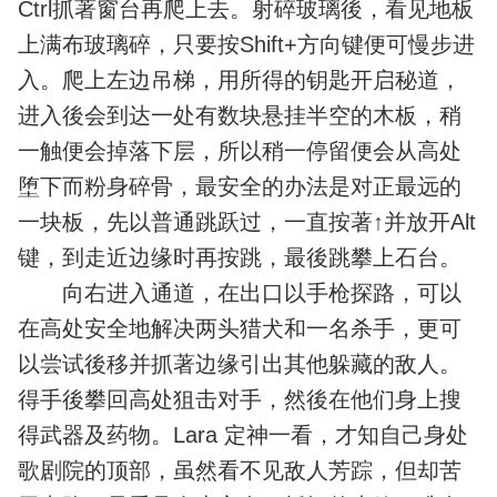
Ctrl抓著窗台再爬上去。射碎玻璃後，看见地板
上满布玻璃碎，只要按Shift+方向键便可慢步进
入。爬上左边吊梯，用所得的钥匙开启秘道，
进入後会到达一处有数块悬挂半空的木板，稍
一触便会掉落下层，所以稍一停留便会从高处
堕下而粉身碎骨，最安全的办法是对正最远的
一块板，先以普通跳跃过，一直按著↑并放开Alt
键，到走近边缘时再按跳，最後跳攀上石台。
向右进入通道，在出口以手枪探路，可以
在高处安全地解决两头猎犬和一名杀手，更可
以尝试後移并抓著边缘引出其他躲藏的敌人。
得手後攀回高处狙击对手，然後在他们身上搜
得武器及药物。Lara 定神一看，才知自己身处
歌剧院的顶部，虽然看不见敌人芳踪，但却苦