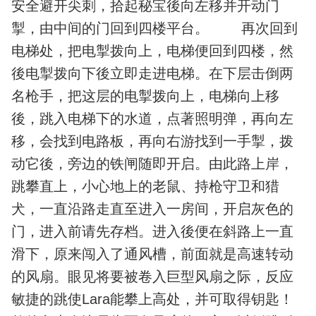
安全避开尖刺，拾起秘宝後向左移并开动门
掣，由中间的门回到四楼平台。 再次回到
电梯处，把电掣拨向上，电梯便回到四楼，然
後电掣拨向下後立即走进电梯。在下层击倒两
名枪手，把这层的电掣拨向上，电梯向上移
後，跳入电梯下的水道，点著照明弹，再向左
移，会找到电路板，再向右游找到一手掣，拨
动它後，旁边的铁闸随即开启。由此路上岸，
跳攀直上，小心地上的老鼠、持枪守卫和猎
犬，一直沿路走直至进入一房间，开启灰色的
门，进入前请先存档。进入後便在斜路上一直
滑下，原来闯入了通风槽，前面就是高速转动
的风扇。眼见将要被卷入巨型风扇之际，反应
敏捷的跳使Lara能攀上高处，并可取得钥匙！