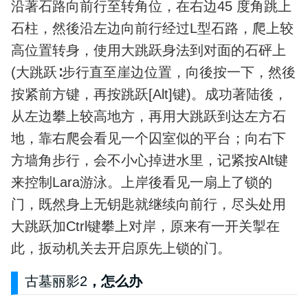
沿著石路向前行至转角位，在右边45 度角跳上
石柱，然後沿左边向前行经过L型石路，爬上较
高位置转身，使用大跳跃身法到对面的石砰上
(大跳跃∶步行直至崖边位置，向後按一下，然後
按紧前方键，再按跳跃[Alt]键)。成功著陆後，
从左边攀上较高地方，再用大跳跃到达左方石
地，靠右爬会看见一个囚室似的平台；向右下
方墙角步行，会不小心掉进水里，记紧按Alt键
来控制Lara游泳。上岸後看见一扇上了锁的
门，既然身上无钥匙就继续向前行，尽头处用
大跳跃加Ctrl键攀上对岸，原来有一开关掣在
此，扳动机关去开启原先上锁的门。
古墓丽影2
，怎么办