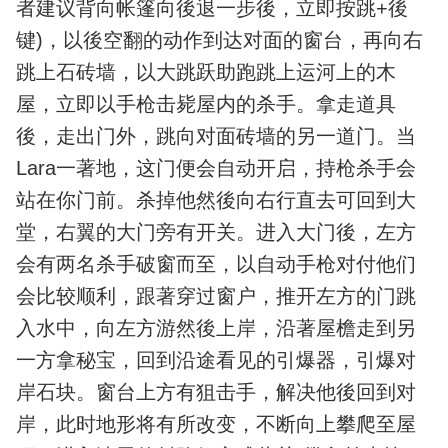
者建议背向帐篷向後退一步後，立即按跳+後
键)，以後空翻的动作到达对面的窗台，再向右
跳上石砖墙，以大跳跃助跑跳上运河上的木
屋，立即以手枪击毙屋内的杀手。拿走道具
後，走出门外，跳向对面砖墙的另一道门。当
Lara一著地，这门便会自动开启，持枪杀手会
站在你门前。杀掉他然後向右行直去可回到大
堂，右翼的大门旁有开关。进入大门後，左方
会有两名杀手破窗而至，以自动手枪对付他们
会比较顺利，跟著穿过窗户，推开左方的门跳
入水中，向左方游然後上岸，沿著屋檐走到另
一方拿秘宝，回到沿途看见的引爆器，引爆对
岸石块。窗台上方有狙击手，解决他後回到对
岸，此时地形将有所改变，不断向上攀爬至屋