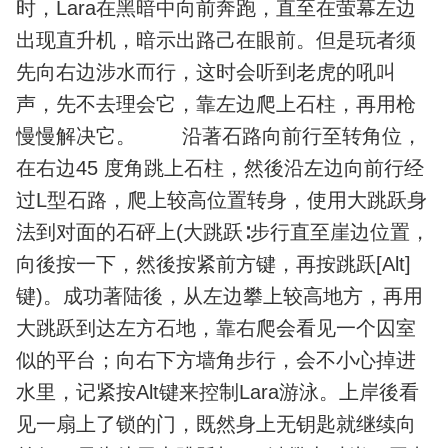
时，Lara在黑暗中向前奔跑，直至在萤幕左边
出现直升机，暗示出路己在眼前。但是玩者须
先向右边涉水而行，这时会听到老虎的吼叫
声，先不去理会它，靠左边爬上石柱，再用枪
慢慢解决它。 沿著石路向前行至转角位，
在右边45 度角跳上石柱，然後沿左边向前行经
过L型石路，爬上较高位置转身，使用大跳跃身
法到对面的石砰上(大跳跃∶步行直至崖边位置，
向後按一下，然後按紧前方键，再按跳跃[Alt]
键)。成功著陆後，从左边攀上较高地方，再用
大跳跃到达左方石地，靠右爬会看见一个囚室
似的平台；向右下方墙角步行，会不小心掉进
水里，记紧按Alt键来控制Lara游泳。上岸後看
见一扇上了锁的门，既然身上无钥匙就继续向