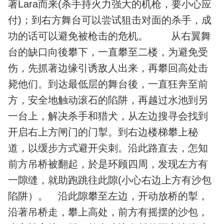
著Lara而来(杀手持火力强大的机枪，要小心应
付)；到右方舞台可以尝试狙击对面的杀手，成
功的话可以避免被枪击的危机。 从右翼舞
台的缺口向後攀下，一直攀至二楼，为避免受
伤，先抓著边缘引诱敌人出来，再攀回高处击
毙他们。到达最低层的舞台後，一直狂奔至前
方，安全地触动滚石的陷阱，再越过水池到另
一台上，解决杀手和猎犬，从左边搜寻会找到
开启右上方闸门的门掣。到右边楼梯攀上秘
道，以缓步方式避开尖刺。沿此路直去，怎知
前方吊桥被翻起，於是环顾四周，发现左方有
一隙缝，就助跑跳往此隙(小心右边上方有沙包
陷阱）。 沿此隙攀至左边，开动放桥的掣，
沿著吊桥走，攀上高处，前方有摇摆的沙包，