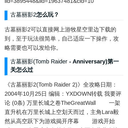
lid=3895448&iid=19637481&cid=10
古墓丽影2
怎么玩？
古墓丽影2可以直接网上游牧星空里边下载的
到，至于玩法很简单，自己适应一下操作，攻
略需要也可以发给你。
古墓丽影(Tomb
Raider
- Anniversary)第一
关怎么过
《古墓丽影2(Tomb Raider 2)》全攻略日期：
2004年10月25日 编辑：YXDOWN转载 我要评
论 (0条) 万里长城之卷TheGreatWall 一架
直升机在万里长城上空划天而过，主角Lara毅
然从高空跃下为游戏揭开序幕 游戏开始