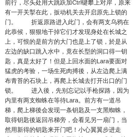
前行，尽头处用大跳跃加Ctrl键攀上对岸，原来
有一开关掣在此，扳动机关去开启原先上锁的
门。 折返原路进入此门，会有两支乌鸦在
此恭候，狠狠地干掉它们才发现身处在长城之
上，可恨的是前方的大门也是上了锁，於是从
左边的缺口跳入水中，竟在长型的洞口得一钥
匙，真是太好了！但是上回水面的Lara要面对
猛虎的考验，一场生死肉搏後，从左边爬上满
布青苔的石块上，再爬上长城去打开出口的门
锁。 进入後，先别忘记以手枪探路，因为
内里有两支蜘蛛在等待Lara。前方有一道吊
梯，爬上梯後会发现一条钥匙及一支黑蜘蛛，
取得钥匙後返回吊梯旁，会看见另一扇门，当
然用新得的钥匙来开门吧！小心翼翼步进走