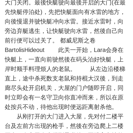
大门关闭。最後快艇驶向最後开启的大门(在最
先快艇停泊处)，先把快艇面向有水雷的地方，
向後慢退并驶快艇冲向水雷。接近水雷时，向
旁边弃艇逃生，让快艇驶向水雷，然後自己向
前行便可以过关了。 都威尼斯之卷
BartolisHideout 此关一开始，Lara会身在
快艇上，一直向前驶然後在码头泊好快艇，上
岸时顺手料理烦人的老鼠。 从左边沿楼梯
直上，途中杀死数支老鼠和持棍大汉後，到走
廊尽头处开启机关，大屋的门户随即开启，同
时立即会有一名守卫向你直冲而来，所以在原
处按兵不动，待他出现时便远距离射杀他。
从刚打开的大门进入大屋，先对付二楼平
台及左前方出现的枪手，然後在旁边爬上二楼