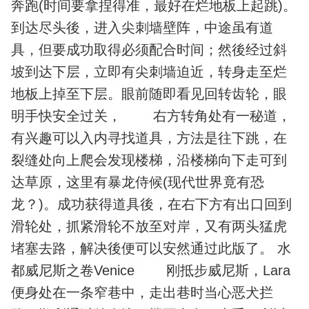
奔跑(时间要拿捏得准，最好在烂地板上起跳)。
到达尽头後，进入尖刺墙壁阵，中途虽有道
具，但要成功取得必须配合时间；然後经过斜
坡到达下层，立即有尖刺墙迫近，转身走至烂
地板上掉至下层。眼前随即看见回转齿轮，眼
明手快安全过关， 右方转角处有一秘道，
有兴趣可以入内寻找道具，方法是往下跳，在
裂缝处向上爬会发现楼梯，沿楼梯向下走可到
达草原，这里有暴龙侍候(现代世界竟有恐
龙？)。成功获得道具後，在右下方有出口回到
滑轮处，抓紧滑轮不放至对岸，又有两头猛虎
堵塞去路，解决後便可以安然通过此版了。 水
都威尼斯之卷Venice 刚抵步威尼斯，Lara
便身处在一条窄巷中，走出巷时当心恶犬拦