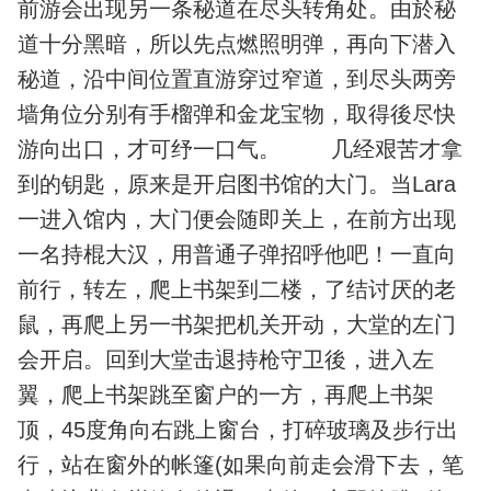
前游会出现另一条秘道在尽头转角处。由於秘
道十分黑暗，所以先点燃照明弹，再向下潜入
秘道，沿中间位置直游穿过窄道，到尽头两旁
墙角位分别有手榴弹和金龙宝物，取得後尽快
游向出口，才可纾一口气。 几经艰苦才拿
到的钥匙，原来是开启图书馆的大门。当Lara
一进入馆内，大门便会随即关上，在前方出现
一名持棍大汉，用普通子弹招呼他吧！一直向
前行，转左，爬上书架到二楼，了结讨厌的老
鼠，再爬上另一书架把机关开动，大堂的左门
会开启。回到大堂击退持枪守卫後，进入左
翼，爬上书架跳至窗户的一方，再爬上书架
顶，45度角向右跳上窗台，打碎玻璃及步行出
行，站在窗外的帐篷(如果向前走会滑下去，笔