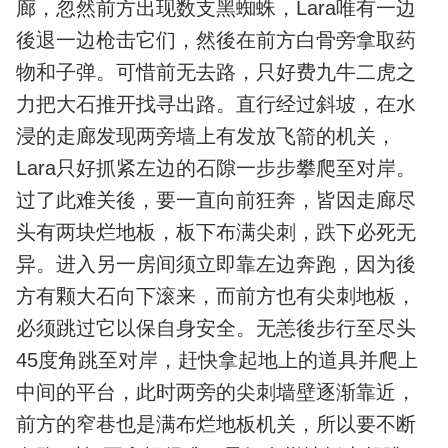
廊，忽然前方出现数支黑蜘蛛，Lara唯有一边
後退一边枪击它们，然後在前方白骨旁拿取药
物和子弹。可惜前无去路，只好费九牛二虎之
力把大石推开找寻出路。直行经过斜坡，在水
浸的走廊发现两旁墙上有发放飞箭的机关，
Lara只好抓紧左边的石隙一步步攀爬至对岸。
过了此难关後，要一直向前狂奔，皆因走廊尽
头有两块烂地板，板下布满尖刺，跌下必死无
异。进入另一房间须立即靠左边奔跑，因为後
方有颗大石向下滚来，而前方也有尖刺地板，
必须跳过它以保自身安全。无恙後步行至尽头
45度角跳至对岸，赶快拿起地上的道具并爬上
中间的平台，此时两旁的尖刺墙壁逐渐靠近，
前方的窄巷也是满布烂地板机关，所以要不断