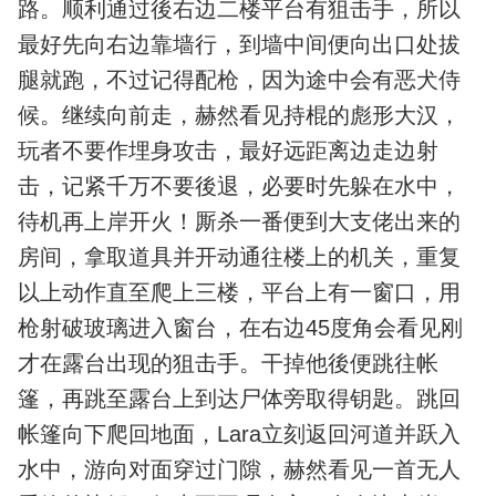
路。顺利通过後右边二楼平台有狙击手，所以
最好先向右边靠墙行，到墙中间便向出口处拔
腿就跑，不过记得配枪，因为途中会有恶犬侍
候。继续向前走，赫然看见持棍的彪形大汉，
玩者不要作埋身攻击，最好远距离边走边射
击，记紧千万不要後退，必要时先躲在水中，
待机再上岸开火！厮杀一番便到大支佬出来的
房间，拿取道具并开动通往楼上的机关，重复
以上动作直至爬上三楼，平台上有一窗口，用
枪射破玻璃进入窗台，在右边45度角会看见刚
才在露台出现的狙击手。干掉他後便跳往帐
篷，再跳至露台上到达尸体旁取得钥匙。跳回
帐篷向下爬回地面，Lara立刻返回河道并跃入
水中，游向对面穿过门隙，赫然看见一首无人