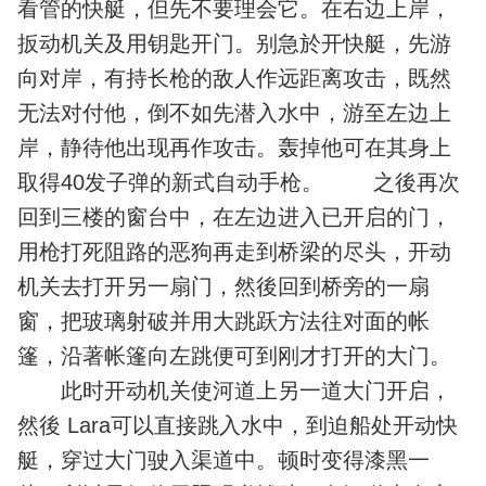
看管的快艇，但先不要理会它。在右边上岸，
扳动机关及用钥匙开门。别急於开快艇，先游
向对岸，有持长枪的敌人作远距离攻击，既然
无法对付他，倒不如先潜入水中，游至左边上
岸，静待他出现再作攻击。轰掉他可在其身上
取得40发子弹的新式自动手枪。 之後再次
回到三楼的窗台中，在左边进入已开启的门，
用枪打死阻路的恶狗再走到桥梁的尽头，开动
机关去打开另一扇门，然後回到桥旁的一扇
窗，把玻璃射破并用大跳跃方法往对面的帐
篷，沿著帐篷向左跳便可到刚才打开的大门。
此时开动机关使河道上另一道大门开启，
然後 Lara可以直接跳入水中，到迫船处开动快
艇，穿过大门驶入渠道中。顿时变得漆黑一