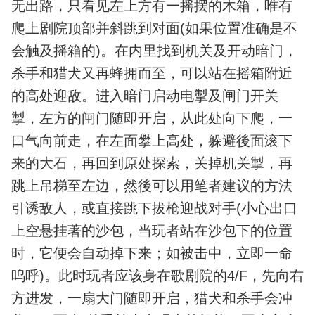
无出路，只看见左上方有一摇摆的木箱，唯有
爬上剧院顶部并斜跳到对面(如果位置准确是不
会触及摇箱的)。在内里找到机关及开动暗门，
杀手和猎犬又再蜂拥而至，可以站在摇箱附近
的高处迎敌。进入暗门启动电掣及闸门开关
掣，左方的闸门随即开启，从此处向下爬，一
口气向前走，在左面攀上高处，躲避後面滚下
来的大石，再回到原处探索，关掉机关掣，再
跳上吊梯至左边，然後可以用笔者建议的方法
引诱敌人，或直接跳下拔枪迎战对手(小心出口
上空悬挂著的沙包，当玩者站在沙包下的位置
时，它便会自动掉下来；如被击中，立即一命
呜呼)。此时玩者应该身在歌剧院的4/F，先向右
方进发，一扇大门随即开启，猎犬和杀手会冲