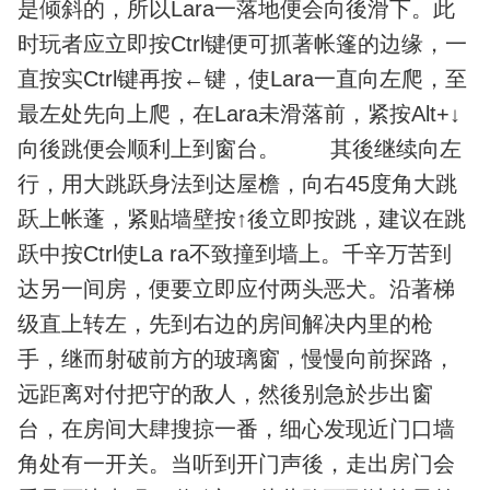
是倾斜的，所以Lara一落地便会向後滑下。此
时玩者应立即按Ctrl键便可抓著帐篷的边缘，一
直按实Ctrl键再按←键，使Lara一直向左爬，至
最左处先向上爬，在Lara未滑落前，紧按Alt+↓
向後跳便会顺利上到窗台。 其後继续向左
行，用大跳跃身法到达屋檐，向右45度角大跳
跃上帐蓬，紧贴墙壁按↑後立即按跳，建议在跳
跃中按Ctrl使La ra不致撞到墙上。千辛万苦到
达另一间房，便要立即应付两头恶犬。沿著梯
级直上转左，先到右边的房间解决内里的枪
手，继而射破前方的玻璃窗，慢慢向前探路，
远距离对付把守的敌人，然後别急於步出窗
台，在房间大肆搜掠一番，细心发现近门口墙
角处有一开关。当听到开门声後，走出房门会