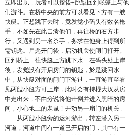
立即出现，玩者可以按後+跳掣回到帐篷上与他
们游斗。在桥中央的前方可以看见下方有一艘
快艇。正想跳下去时，竟发觉小码头有数名枪
手，不如先在此击溃他们，再往桥的右方步
行，又遇到另一名杀手，务求在他身上得到所
需钥匙。用匙开门後，启动机关使闸门打开。
回到桥上，往快艇上方跳下水。在码头处上岸
後，发觉没有开启房门的钥匙，於是跳回水
中，从快艇对面的闸门下游过，一直游直至看
见两艘小艇方可上岸，此时会有持棍大汉从房
中走出来，不由分说将他击倒并进入黑暗的房
间，小心地上的老鼠！开动另一扇门的机关。
从两艘小艇旁的运河游出，转左潜入另一
河道，河道中间有一道已开启的门，其中有一