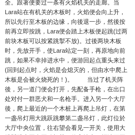
全。跟著便要过一条有火焰机关的走廊。当
Lara站在有机关的木板时，火焰便会向上升，
所以先行至木板的边缘，向後退一步，然後按
前再立即按跳，Lara便会踏上木板便起跳(过两
前块木板可以按紧跳掣不放)。过後两块木板
时，先放开手，使Lara站定一刻，再原地向前
跳，如果不幸掉进水中，便游回起点重头来过
(回到起点时，火焰是会熄灭的，但由水中爬上
木板是会被火烧死的！)。 当过了机关阵
後，另一道门便会打开，先配备手枪，在出口
处对付一群恶犬和一名枪手。进入另一个大厅
後，爬上最近的一个木桩上再爬上吊灯，在第
一盏吊灯用大跳跃跳攀第二盏吊灯，此灯位於
大厅中央位置，往右望会看见一开关，使用大