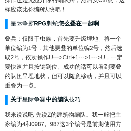
操作也是先拉开你的编队兵，然后安Ctrl点，这
样应该比你编9队快吧！
星际争霸
RPG
刺蛇
怎么叠在一起啊
叠兵：仅限于虫族，首先要升级埋地。将一个
单位编为1号，其他要叠的单位编2号，然后选
取2号，依次操作U--->Ctrl+1--->1--->U，一定
要快速并且按键到位。成功的话可以看到要叠
的队伍呈埋地状，但可以随意移动，并且可以
重叠为一点。
关于
星际争霸
中的编队
技巧
我来说说吧 先说Z的建筑物编队。我一般把主
家编为4和0987。987这3个编号是前期使用方