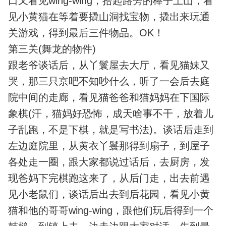
口又看见wing-wing，拾起路旁的棒子上山，看
见小黄猫在等着要撬山洞找宝物，撬出来玩通
关游戏，得到最后三件物品。OK！
第三关(舞龙的物件)
跟老爷谈话后，从丫鬟屋去大厅，看见猫妹又
哭，那三只京吧不知吵什么，听了一会后去庭
院中间的走廊，看见猫爸爸和猫妈妈在下国际
象棋(汗，猫妈好恐怖，成天啥事不干，放着儿
子乱跑，不是下棋，就是写书法)。谈话后走到
左边庭院里，从黄衣丫鬟那得到扇子，到屋子
各处走一圈，跟大家都说过话后，去厨房，发
现爸妈下完棋跑这来了，从后门走，出去前遇
见小老鼠们，谈话后出去到后花园，看见小黄
猫和他的哥哥wing-wing，跟他们玩后得到一个