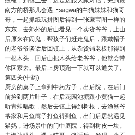
鼓槌，到镇上去，边走边跟大家对话，先到最
南方的桥那儿会遇上sagwa的白猫妹妹和猫哥
哥，一起抓纸玩拼图后得到一张藏宝图一样的
东东，去郊外的后山看见一个卖货爷爷，上山
后原来在闹鬼，帮孩子们赶走鬼后，跟戴帽子
的老爷爷谈话后回镇上，从杂货铺老板那得到
一根木头，回后山把木头给老爷爷，他就会带
你回家去。最后上房顶跑一下就可以通关了。
第四关(中药)
厨房的桌子上拿到中药方子，出后院，在后门
前捡到两片叶子，在后花园池塘跟小黄猫一起
听青蛙唱歌，然后去镇上得到树根，去渔翁爷
爷家和用鱼鹰子打鱼得到鱼，出门后居然遇见
猫妈，进场景中的门中庭院，得到树皮一块。