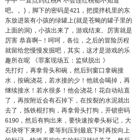
手中 一直点到红桃R 不会连红桃都不知道
吧。。)，脚下的密码是421，把搅拌机里的东
东放进装有小孩的绿罐上(就是苍蝇的罐子里的
上面的洞)，小孩出来了，游戏结束。厉害就是
厉害 恭喜啊~！呵呵，各位，之后的冒险历程
就留给您慢慢发掘吧，其实，这才是游戏的乐
趣所在呢 《罪案现场五：监狱脱出 》
先打灯，再拿骨头和碗，然后到窗口拿碗接
水，按碗浇花，若水接的少！他就会喝掉，再
继续接水！若水很多！他会浇花！花自动站直
了，再按附近会有石掉下，在按裂的水泥就出
去了，拣铁棍打狗，再拿骨头打狗，开锁密码
6190，然后有狗出来，要快速按拳头标记，大
石块呀下来时，要等到压到最底下时再按向上