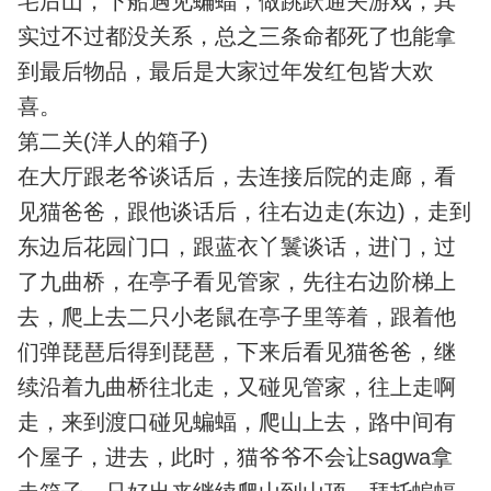
宅后山，下船遇见蝙蝠，做跳跃通关游戏，其
实过不过都没关系，总之三条命都死了也能拿
到最后物品，最后是大家过年发红包皆大欢
喜。
第二关(洋人的箱子)
在大厅跟老爷谈话后，去连接后院的走廊，看
见猫爸爸，跟他谈话后，往右边走(东边)，走到
东边后花园门口，跟蓝衣丫鬟谈话，进门，过
了九曲桥，在亭子看见管家，先往右边阶梯上
去，爬上去二只小老鼠在亭子里等着，跟着他
们弹琵琶后得到琵琶，下来后看见猫爸爸，继
续沿着九曲桥往北走，又碰见管家，往上走啊
走，来到渡口碰见蝙蝠，爬山上去，路中间有
个屋子，进去，此时，猫爷爷不会让sagwa拿