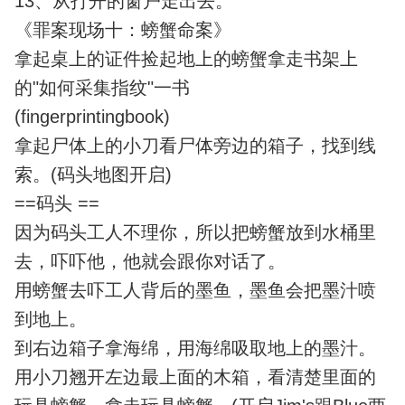
13、从打开的窗户走出去。
《罪案现场十：螃蟹命案》
拿起桌上的证件捡起地上的螃蟹拿走书架上
的"如何采集指纹"一书
(fingerprintingbook)
拿起尸体上的小刀看尸体旁边的箱子，找到线
索。(码头地图开启)
==码头 ==
因为码头工人不理你，所以把螃蟹放到水桶里
去，吓吓他，他就会跟你对话了。
用螃蟹去吓工人背后的墨鱼，墨鱼会把墨汁喷
到地上。
到右边箱子拿海绵，用海绵吸取地上的墨汁。
用小刀翘开左边最上面的木箱，看清楚里面的