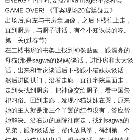
ENERGY下降时,要按Airva ntage!不然将会
GAME OVER! 《罪案现场20宫廷疑云》
出场后,向左与书房拿画像，之后下楼往上走，
直到厨房，与厨子讲话，有个小知识类的咚。
第一关(过春节)
在二楼书房的书架上找到神像贴画，跟漂亮的
母猫(那是sagwa的妈妈)谈话，进卧房和太太谈
话，出来和管家谈话后下楼跟小猫妹妹谈话，
然后进圆拱门，沿着走廊一直往宅院里面走，
走到头找到厨房，把神像交给厨子，看中国祭
祀习俗。回到走廊，发现小猫妹妹在哭，原来
她的主人就是那三个丫鬟的红包没有，答应帮
她解决。沿右边的庭院往南走，找到sagwa的
兄弟，跟他谈话后，帮他放风筝，得到第一个