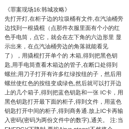
《罪案现场16:韩城攻略》
先打开灯,在柜子边的垃圾桶有文件,在汽油桶旁
边找到一根撬棍（点那件衣服里面有个小的红
色手电筒，点它，就会在左下角的六边形里 显
示出来，在点汽油桶旁边的角落就能看见
了），用撬棍打开单个的 木箱,得到把黑色钥
匙,用手电筒查看木箱边的管子,在断口处得到
螺丝;用刀子打开有许多红绿按纽的子，然后用
螺丝使红色的按纽变成绿色,然后就可以打开边
上的几个箱子,得到把蓝色钥匙和一张 IC卡，用
黑色钥匙打开最下面的柜子,得到文件，用蓝色
钥匙打开中间的柜子,得到商务通.放上IC卡再输
入密码(密码为两份文件中的数字),通关。 注:当