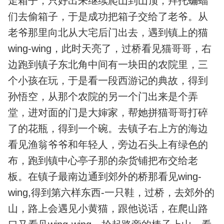
走箱子，只好出来继续爬山到山顶，拜托蝙蝠
们去偷箱子，于是成功把箱子交给了老爷。从
老爷那里向北从大宅后门出去，遇到镇上的猫
wing-wing，此时天亮了，过桥看见猫哥哥，右
边跑到镇子东北角中间有一块田的农院里，三
个小孩在玩，于是看一段西游记的典故，得到
孙悟空，从那个农院的另一个门出来是个弄
堂，进对面的门是大婶家，帮她拼猫哥哥打碎
了的花瓶，得到一个碗。去镇子右上方的海边
看见渔翁爷爷和年轻人，旁边石头上有绿色的
布，跑到镇中心亭子那的杂货铺把布交给老
板。在镇子最南边通到郊外的桥那看见wing-
wing,得到第六样东西-一只鞋，过桥，去郊外的
山，路上会遇见小黄猫，跟他说话，在爬山路