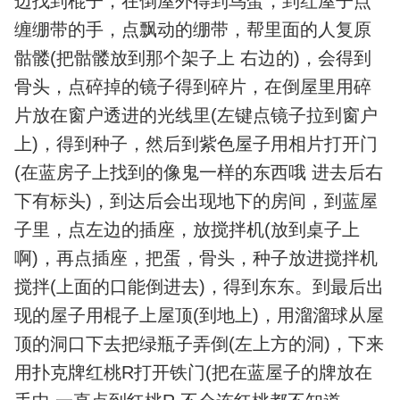
边找到棍子，在倒屋外得到鸟蛋，到红屋子点
缠绷带的手，点飘动的绷带，帮里面的人复原
骷髅(把骷髅放到那个架子上 右边的)，会得到
骨头，点碎掉的镜子得到碎片，在倒屋里用碎
片放在窗户透进的光线里(左键点镜子拉到窗户
上)，得到种子，然后到紫色屋子用相片打开门
(在蓝房子上找到的像鬼一样的东西哦 进去后右
下有标头)，到达后会出现地下的房间，到蓝屋
子里，点左边的插座，放搅拌机(放到桌子上
啊)，再点插座，把蛋，骨头，种子放进搅拌机
搅拌(上面的口能倒进去)，得到东东。到最后出
现的屋子用棍子上屋顶(到地上)，用溜溜球从屋
顶的洞口下去把绿瓶子弄倒(左上方的洞)，下来
用扑克牌红桃R打开铁门(把在蓝屋子的牌放在