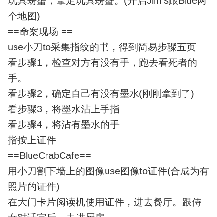
玩具螃蟹，拿走玩具螃蟹。(开启Jim's跟Blue两
个地图)
==命案现场 ==
use小刀to采集指纹的书，得到简易步骤五页
看步骤1，检查对方有没有手，跑去看死者的
手。
看步骤2，确定自己有没有墨水(刚刚拿到了)
看步骤3，将墨水沾上手指
看步骤4，将沾有墨水的手
指按上证件
==BlueCrabCafe==
用小刀割下墙上的图像use图像to证件(合成为有
照片的证件)
在大门卡片阅读机使用证件，进去餐厅。跟侍