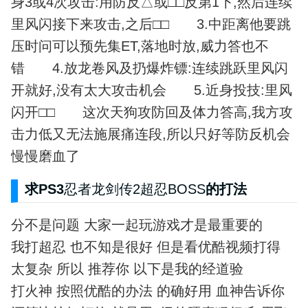
身3或4次攻击:用防反△或□□反第1下,然后连续
里风闪接下来攻击,之后□□ 3.中距离他要跳
压时问可以预先集ET,落地时放,威力答也不
错 4.放龙卷风及扔爆炸镖:连续跳跃里风闪
开就好,没有太大攻击机会 5.近身投技:里风
闪开□□ 这次天狗攻防回及体力答高,我方攻
击力低又无法施展痛连段,所以只好等防反机会
慢慢磨血了
求PS3
忍者龙剑传2超忍BOSS
的打法
分不是问题 大家一起玩游戏才是最重要的
我打超忍 也不知是很好 但是看优酷视频打得
太复杂 所以 推荐你 以下是我的经道验
打火神 按照优酷的办法 的确好用 血神告诉你