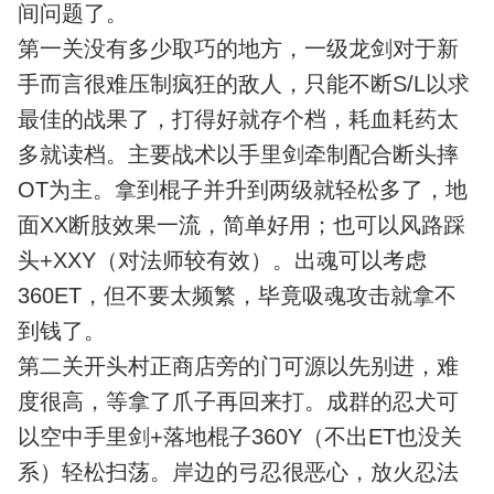
间问题了。
第一关没有多少取巧的地方，一级龙剑对于新
手而言很难压制疯狂的敌人，只能不断S/L以求
最佳的战果了，打得好就存个档，耗血耗药太
多就读档。主要战术以手里剑牵制配合断头摔
OT为主。拿到棍子并升到两级就轻松多了，地
面XX断肢效果一流，简单好用；也可以风路踩
头+XXY（对法师较有效）。出魂可以考虑
360ET，但不要太频繁，毕竟吸魂攻击就拿不
到钱了。
第二关开头村正商店旁的门可源以先别进，难
度很高，等拿了爪子再回来打。成群的忍犬可
以空中手里剑+落地棍子360Y（不出ET也没关
系）轻松扫荡。岸边的弓忍很恶心，放火忍法