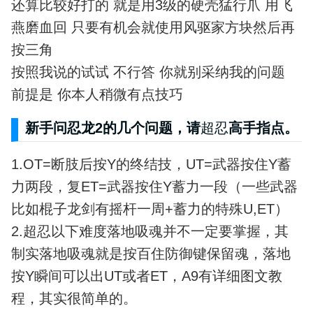
还算比较好打的 就是用3级的硬壳猛行爪 用飞
燕磨血回 只要有机会就使用风驱家方块然后再
按三角
按照我说的试试 不行答 你就别采纳我的问题
前提是 你本人稍微有点技巧
新手问忍龙2的几个问题，请
超忍
高手指点。
1.OT=断肢后按Y的终结技，UT=武器按住Y蓄
力两段，复ET=武器按住Y蓄力一段（一些武器
比如棍子龙剑有摇杆一周+蓄力的特殊U,ET）
2.超忍以下难度落地吸魂并不一定要掌握，其
制实落地吸魂就是按百住防御键保留魂，落地
按Y瞬间可以出UT或者ET，A9有详细图文教
程，其实很简单的。