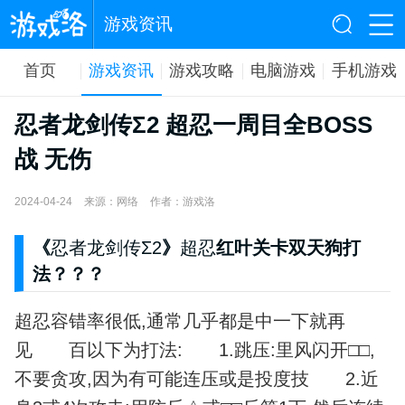
游戏资讯
首页
游戏资讯
游戏攻略
电脑游戏
手机游戏
忍者龙剑传Σ2 超忍一周目全BOSS
战 无伤
2024-04-24
来源：网络
作者：游戏洛
《
忍者龙剑传Σ2
》
超忍
红叶关卡双天狗打
法？？？
超忍容错率很低,通常几乎都是中一下就再
见 百以下为打法: 1.跳压:里风闪开□□,
不要贪攻,因为有可能连压或是投度技 2.近