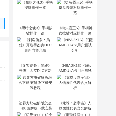
《黑暗之魂3》手柄按
《街头霸王5》手柄键
键操作一览
盘按键对应操作一览
《刺客信条：枭雄》
《NBA 2K16》低配
开膛手杰克DLC更新
AMDU+A卡用户测试
内容介绍
分析
汉化方法
边界方块破解版怎么
《龙珠：超宇宙》人
下载 破解版下载安装
物属性代表含义解析
教程
门