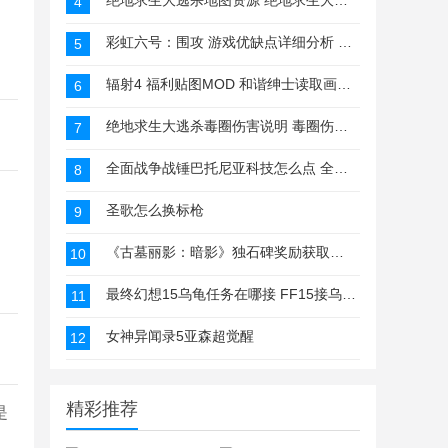
绝地求生大逃杀地图资源 绝地求生大逃杀地图点解析
4
彩虹六号：围攻 游戏优缺点详细分析 游戏怎么样
5
辐射4 福利贴图MOD 和谐绅士读取画面替换MOD
6
绝地求生大逃杀毒圈伤害说明 毒圈伤害可以跑多远
7
全面战争战锤巴托尼亚科技怎么点 全战科技树推荐
8
圣歌怎么换标枪
9
《古墓丽影：暗影》独石碑奖励获取方式介绍
10
最终幻想15乌龟任务在哪接 FF15接乌龟任务方法
11
女神异闻录5亚森超觉醒
12
精彩推荐
是