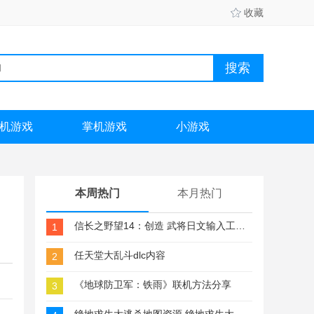
收藏
机游戏
掌机游戏
小游戏
本周热门
本月热门
信长之野望14：创造 武将日文输入工具 怎么输日文
1
任天堂大乱斗dlc内容
2
《地球防卫军：铁雨》联机方法分享
3