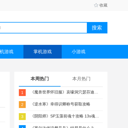
收藏
机游戏
掌机游戏
小游戏
本周热门
本月热门
《魔兽世界怀旧服》哀嚎洞穴瑟芬迪斯掉落列表
1
《逆水寒》幸得识卿称号获取攻略
2
《阴阳师》SP玉藻前魂十攻略 13s魂十挖煤阵容推荐
3