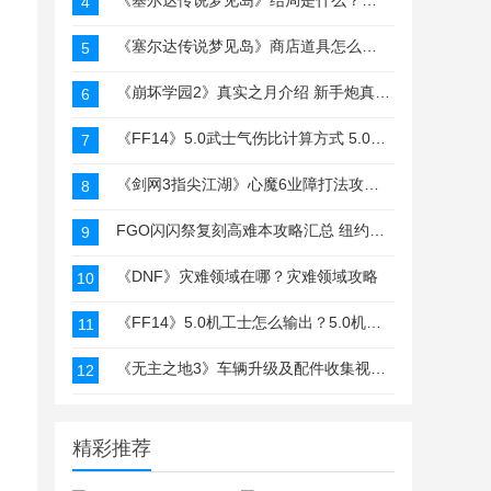
《塞尔达传说梦见岛》结局是什么？最终Boss打法视频
4
《塞尔达传说梦见岛》商店道具怎么偷？开局偷商店道具技巧视频
5
《崩坏学园2》真实之月介绍 新手炮真实之月使用攻略
6
《FF14》5.0武士气伤比计算方式 5.0武士气伤比怎么算？
7
《剑网3指尖江湖》心魔6业障打法攻略 心魔6业障队伍配置推荐
8
FGO闪闪祭复刻高难本攻略汇总 纽约之战高难打法一览
9
《DNF》灾难领域在哪？灾难领域攻略
10
《FF14》5.0机工士怎么输出？5.0机工士循环输出心得
11
《无主之地3》车辆升级及配件收集视频分享 车子怎么升级？
12
精彩推荐