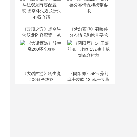
《云顶之弈》虚空斗
《梦幻西游》召唤兽
法双龙阵容配置一览
分布情况和携带要求
虚空斗法双龙玩法心
得介绍
《大话西游》转生魔
《阴阳师》SP玉藻前
200环全攻略
魂十攻略 13s魂十挖煤
阵容推荐