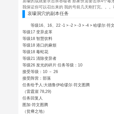
哀嚎的成就要求击杀吞噬者 那家伙需要击杀4个毒
我保证你可以召出来的 我的号前几天刚打完。。。毒
哀嚎洞穴
的副本任务
等级16、16、22 -1 > -2 > -3 > -4 > 哈缪
等级17 变异皮革
等级18 智慧饮料
等级18 港口的麻烦
等级18 毒蛇花
等级21 清除变异者
等级26 发光的碎片 任务等级：10
接受等级：10 － 26
接受阵营：部落
任务给予人:大德鲁伊哈缪尔·符文图腾
（雷霆崖 78,29)
任务回复人
图加·符文图腾
（贫瘠之地）