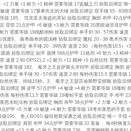
.1）+2 力量 +1 耐力 +1 精神 需要等级 17盗贼之刃 拾取后绑定 唯
 +3 敏捷 需要等级 17重拳先生的大锤 拾取后绑定 双手锤 55 - 83伤
捷 需要等级 185、 范克里夫海盗的罩衫 拾取后绑定 胸部 布甲 42点护
定 背部 21点护甲 +6 敏捷 +3 耐力 需要等级 20黑暗迪菲亚护甲 
1 耐力 需要等级 19残酷倒钩 拾取后绑定 单手剑 30 - 57伤害 速度
 攻击强度6、 曲奇曲奇的搅汤棒 拾取后绑定 魔杖 20 - 38 奥术伤害 
拾取后绑定 单手锤 20 - 39伤害 速度 2.80 （每秒伤害10.5）+
 拾取后绑定 副手 盾牌 566点护甲 11格挡 +6 智力 +3 精神 
速度 2.90 DPS21.2 +2 耐力 +12 精神 +5 自然抗性 需要等级 
 精神 需要等级 182、 毒牙之王皮萨斯尖牙铠甲 拾取后绑定 胸部 
后绑定 单手锤 30 - 57伤害 速度 2.80 每秒伤害15.5 需要等级 1
自然伤害，持续15秒。3、 毒牙之王瑟芬迪斯野蛮锁靴 拾取后
取后绑定 脚 皮甲 57点护甲 +4 敏捷 +4 耐力 需要等级 18毒蛇 
 6 自然伤害 每秒伤害11.5 需要等级 19毒蛇手套 拾取后绑定 手 布甲 2
莱恩水蛇法袍 拾取后绑定 胸部 布甲 36点护甲 +2 力量 +2 耐力 +
点护甲 +5 力量 +9 敏捷 +4 耐力 需要等级 18考布莱恩的手套 
需要等级195、 鱼人BOSS 穆坦努斯深渊之戒 拾取后绑定 唯一 手指 +
 拾取后绑定 肩部 布甲 34点护甲 需要等级 22 装备： 每4秒恢复3
护甲 +13 力量 +5 耐力 需要等级 236、 雷霆蜥蜴斯卡姆尾钉 