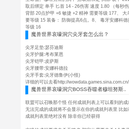
取后绑定 单手 匕首 14 - 26伤害 速度 1.80 （每
背部 20点护甲 +6 敏捷 +2 精神 需要等级 177
要等级 15 装备： 防御提高6点。8、 毒牙安娜科德拉
等级 16
魔兽世界哀嚎洞穴
尖牙套怎么出？
尖牙足垫:瑟芬迪斯
尖牙护腿:考布莱恩
尖牙铠甲:皮萨斯
尖牙腰带:安娜科德拉
尖牙手套:尖牙德鲁伊(小怪)
详细的可以去看http://wowdata.games.sina.com.cn/z
魔兽世界哀嚎洞穴
BOSS吞噬者穆坦努斯..
联盟可以召唤那个怪 任何成就列表上可以看到的成就
无法完成的成就将不会显示在你的成就列表里 比如
成就列表里绝对没有 除非你已经获得