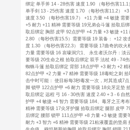
绑定 单手斧 14 - 28伤害 速度 1.90 （每秒伤害11
单手剑 13 - 25伤害 速度 1.70 （每秒伤害11.2）
速度 3.50 （每秒伤害19.7） +11 力量 +4 敏
+5 耐力 +11 精神 需要等级 19兄弟会斗篷 拾取后绑
取后绑定 胸部 皮甲 92点护甲 +4 力量 +3 敏捷 +1
2.80 （每秒伤害15.5）需要等级 19 装备： +12
度 1.30 （每秒伤害22.3） 需要等级 17曲奇的吹火棍 
力量 需要等级 16 哀嚎洞穴1、 永生者沃尔丹：淡云圆盾
要等级 20生命之根 拾取后绑定 双手 法杖 49 - 74伤害 
蜘蛛斗篷 拾取后绑定 背部 18点护甲 +3 耐力 +2
82点护甲 +2 力量 +7 精神 需要等级 18毒蛇之刺 拾取
击中时可能： 使目标每3秒毒发一次，对其造成7点
脚 锁甲 122点护甲 +6 耐力 需要等级 18尖牙足垫 拾
取后绑定 远程 弓 16 - 30伤害 速度 2.40 + 3 -
护甲 +4 敏捷 +4 智力 需要等级 184、毒牙之王考布
精神 需要等级 17尖牙护腿 拾取后绑定 腿部 皮甲 79
后绑定 腰部 锁甲 111点护甲 +8 力量 +3 敏捷 
耐力 +3 智力 +6 精神 需要等级 21粘液覆盖的垫肩
生命值。穆坦努斯的胸甲 拾取后绑定 胸部 锁甲 211点