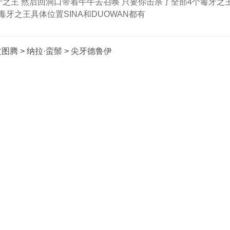
牙之王 然后回洞口带着牛牛去召唤 只要你击杀了全部4个毒牙之
牙之王具体位置SINA和DUOWAN都有
尔·符文图腾 > 纳拉·蛮鬃 > 尖牙德鲁伊