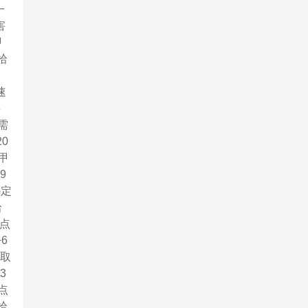
一
害
甲
拾
速
3
需
20
皮甲
9
绑定
拾
3点
6
拾取
3
点
拾