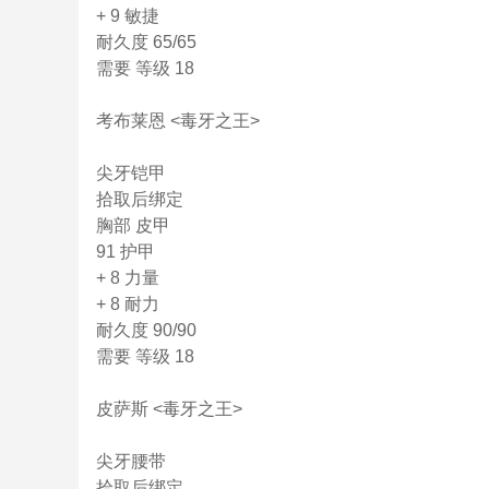
+ 9 敏捷
耐久度 65/65
需要 等级 18
考布莱恩 <毒牙之王>
尖牙铠甲
拾取后绑定
胸部 皮甲
91 护甲
+ 8 力量
+ 8 耐力
耐久度 90/90
需要 等级 18
皮萨斯 <毒牙之王>
尖牙腰带
拾取后绑定