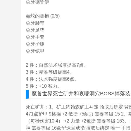
尖牙德鲁伊
毒蛇的拥抱 (0/5)
尖牙腰带
尖牙足垫
尖牙手套
尖牙护腿
尖牙铠甲
2 件：自然法术强度提高7点。
3 件：精准等级提高4。
4 件：法术强度提高6点。
5 件：+10 智力。
魔兽世界
死亡矿井和
哀嚎洞穴
BOSS
掉落
装
死亡矿井：1、矿工约翰森矿工斗篷 拾取后绑定 背部 1
471点护甲 9格挡 +2 敏捷 +5耐力 需要等级 15 2
（每秒伤害10.4） +2 力量 +2敏捷 需要等级 163
神 需要等级 16豪华珠宝戒指 拾取后绑定 唯一 手指 