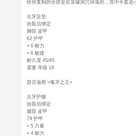
给你复制的全部是在哀嚎洞穴掉落的，其中手套是
尖牙足垫
拾取后绑定
脚部 皮甲
62 护甲
+ 6 耐力
+ 6 敏捷
耐久度 45/45
需要 等级 18
瑟芬迪斯 <毒牙之王>
尖牙护腿
拾取后绑定
腿部 皮甲
79 护甲
+ 5 力量
+ 4 耐力