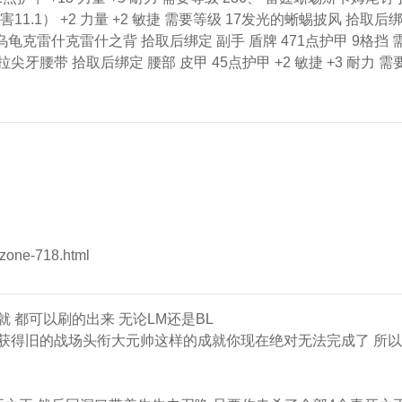
秒伤害11.1） +2 力量 +2 敏捷 需要等级 17发光的蜥蜴披风 拾取后
、 大乌龟克雷什克雷什之背 拾取后绑定 副手 盾牌 471点护甲 9格挡 
尖牙腰带 拾取后绑定 腰部 皮甲 45点护甲 +2 敏捷 +3 耐力 需
one-718.html
 都可以刷的出来 无论LM还是BL
获得旧的战场头衔大元帅这样的成就你现在绝对无法完成了 所