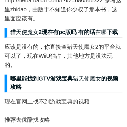
http://tieba.baidu.com/f?kz=680566322 参考这
里zhidao，由版于不知道你少权了那本书，这
里面应该有。
猎天使魔女
2现在有pc版吗 有的话
在哪
下载
应该是没有的，你直接查猎天使魔女2的平台就
可以了，现在WiiU独占，其他地方是没法玩
的。
哪里能找到GTV游戏宝典
猎天使魔女
的视频
攻略
现在官网上找不到游戏宝典的视频
推荐去优酷找攻略