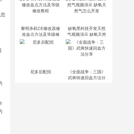
效忠
黎明杀机CE修改器修
缺氧黑科技开发天然
改血点方法及等级修
气视频演示 缺氧天然
改教程
气怎么开发
围
尼多后配招
《全面战争：三国》
武将快速回血方法分
的
享
半
的