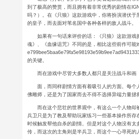
到了极高的赞赏，而且拥有着非常优秀的剧情在IG
吗？）。在《只狼》这款游戏中，你将扮演潜伏于黑
的皇子，而去面对苇名国中各种各样的敌人战斗。
如果有一句话来评价的话：《只狼》这款游戏
魂》、《血缘诅咒》不同的是，相比这些前作可能
e799bee5baa6e79fa5e98193e59b9ee7
的关键。
而在游戏中尽管大多数人都只是关注战斗和画
面，而同样剧情方面有着吸引人的方面。每个
佛雕师，还是为了国家而去不得不选择异端力量拯
而在这个悲壮的世界观中，有这么一个人物却
兵卫只是为了教及帮助玩家练习一些基本操作所存
时候触发帮他自杀的剧情。但是对这个人物没有太
传，而这次的主角则是半兵卫，而这个一心寻死的