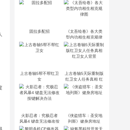
固拉多配招
《太吾绘卷》各大类
人
型内功相生相克规律
图
上古卷轴5帮不帮红卫
上古卷轴5天际重制版
女
红卫女人任务真相 红
卫女人背景
度
火影忍者：究极忍者
《侠盗猎车：圣安地
风暴4 键盘无法修改按
列斯》健身房地址
键解决办法
得