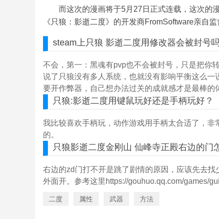
而这次的漫画将于5月27日正式连载，这次的
《只狼：影逝二度》的开发商FromSoftware亲自
steam上
只狼
影逝二度
用修改器会被封号
不会，第一：黑魂有pvp也不会被封号，只是把你转
说了只狼没有多人系统，也就没有影响平衡这么一
要开作弊器，自己想办法过关的成就感才是最棒的
只狼:影逝二度
用键鼠玩好还是手柄玩好？
我比较喜欢手柄玩，动作游戏用手柄太合适了，非
的。
只狼影逝二度
金刚山 仙峰寺正殿右边的门
右边的zd门打不开是跳了剧情的原因，应该先去
外面开。参考这里https://gouhuo.qq.com/games/gu
二度
属性
武器
方法