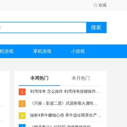
收藏
机游戏
掌机游戏
小游戏
本周热门
本月热门
剑湾传奇 怎么操作 剑湾传奇按键操作方法一览
1
《只狼：影逝二度》武器附着火属性方法分享
2
辐射4养牛赚钱心得 养牛选址喂养生产流程介绍
3