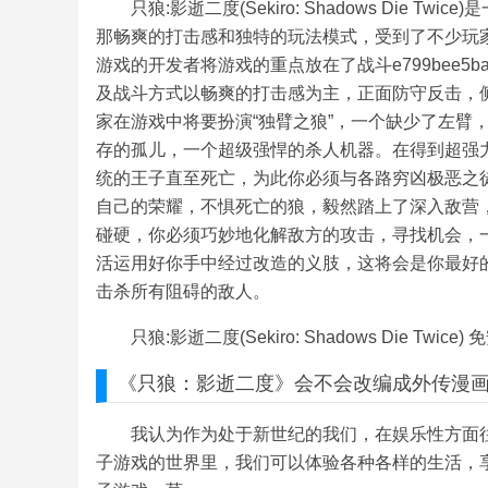
只狼:影逝二度(Sekiro: Shadows Die
那畅爽的打击感和独特的玩法模式，受到了不少玩
游戏的开发者将游戏的重点放在了战斗e799bee5baa6e79
及战斗方式以畅爽的打击感为主，正面防守反击，
家在游戏中将要扮演“独臂之狼”，一个缺少了左臂
存的孤儿，一个超级强悍的杀人机器。在得到超强
统的王子直至死亡，为此你必须与各路穷凶极恶之
自己的荣耀，不惧死亡的狼，毅然踏上了深入敌营
碰硬，你必须巧妙地化解敌方的攻击，寻找机会，
活运用好你手中经过改造的义肢，这将会是你最好
击杀所有阻碍的敌人。
只狼:影逝二度(Sekiro: Shadows Die Twic
《只狼
：
影逝二度》
会不会改编成外传漫
我认为作为处于新世纪的我们，在娱乐性方面
子游戏的世界里，我们可以体验各种各样的生活，