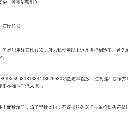
复杂，希望能帮到你
红石比较器
，但是能用红石比较器，所以我就用以上道具进行制造了。首先
水。
4e78988e69d8331333433626530如图这样摆放，注意漏斗是按方
无限在漏斗里流来流去。
斗上面放箱子，箱子里放骨粉，不管是服务器还是单机骨头还是