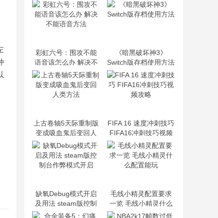
左
彩虹六号：围攻不能
《暗黑破坏神3》
种
语音该怎么办 解决不
Switch版存档使用方法
能语音方法
以
上古卷轴5天际重制版
FIFA 16 速度冲刺技巧
变成吸血鬼后变回人
FIFA16冲刺技巧视频
类方法
攻略
缺氧Debug模式开启
毛线小精灵配置要求
及用法 steam版控制
一览 毛线小精灵什么
台作弊模式开启
配置能玩