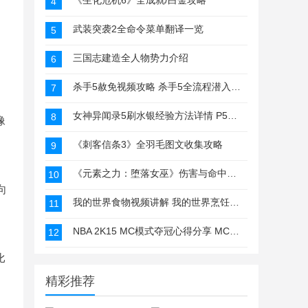
《生化危机6》全成就/白金攻略
4
武装突袭2全命令菜单翻译一览
5
三国志建造全人物势力介绍
6
杀手5赦免视频攻略 杀手5全流程潜入视频解说
7
女神异闻录5刷水银经验方法详情 P5怎么刷水印经验
8
像
《刺客信条3》全羽毛图文收集攻略
9
《元素之力：堕落女巫》伤害与命中计算公式
10
向
我的世界食物视频讲解 我的世界烹饪与种植攻略
11
NBA 2K15 MC模式夺冠心得分享 MC模式怎么夺冠
12
比
精彩推荐