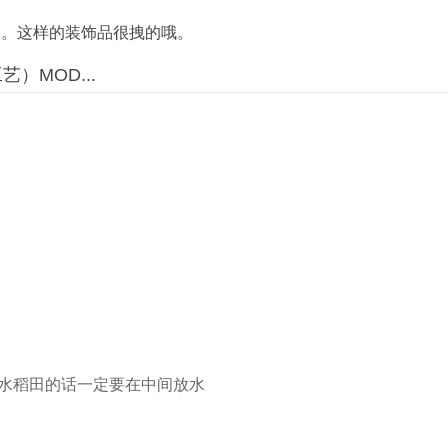
人。这样的装饰品很拽的哦。
工艺）MOD...
摆水稻田的话一定要在中间放水