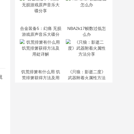
合金装备5：幻痛 无损
NBA2k17帧数过低怎
游戏原声音乐大碟分
么办
享
饥荒排箫有什么用 饥
《只狼：影逝二度》
就
荒排箫获得方法及用
武器附着火属性方法
处详解
分享