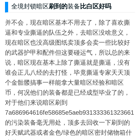
全境封锁暗区
刷到的
装备
比白区好吗
并不会，现在暗区基本不用去了，除了喜欢撕
逼和专业撕逼的队伍之外，去暗区没啥意义，
现在暗区也没高级图纸卖顶多会卖一些比较好
的武器护甲和配件但这要碰运气，所以总的来
说，暗区现在基本上除了撕逼就是撕逼，没有
谁会正儿八经的去打怪，毕竟撕逼专家天天顶
个金骷髅搞事一样能拿大量暗区经验和暗区
币，何况他们的装备都是已经成型毕业了的，
对于他们来说暗区刷到
7a686964616fe58685e5aeb931333361323661
的污染装备毫无用处，顶多去回收一下刷到的
好天赋武器或者金色/绿色的暗区密封储物箱什