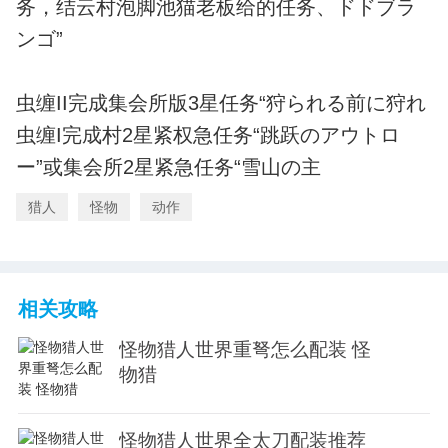
务，结云村泡脚池猫老板给的任务、ドドブラ
ンゴ”
虫缠II完成集会所版3星任务“狩られる前に狩れ
虫缠I完成村2星紧权急任务“跳跃のアウトロ
ー”或集会所2星紧急任务“雪山の主
猎人
怪物
动作
相关攻略
怪物猎人世界重弩怎么配装 怪
物猎
怪物猎人世界全太刀配装推荐