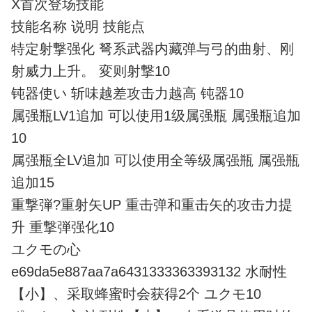
X首次登场技能
技能名称 说明 技能点
特定射撃强化 弩系武器内藏弹与弓的曲射、刚
射威力上升。 変则射撃10
钝器使い 斩味越差攻击力越高 钝器10
属强瓶LV1追加 可以使用1级属强瓶 属强瓶追加
10
属强瓶全LV追加 可以使用全等级属强瓶 属强瓶
追加15
重撃弾?重射矢UP 重击弹和重击矢的攻击力提
升 重撃弾强化10
ユクモの心
e69da5e887aa7a6431333363393132 水耐性
【小】、采取蜂蜜时会获得2个 ユクモ10