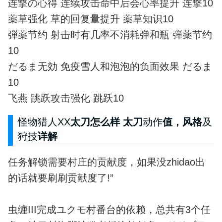
连撃の心得 连续攻击命中后会心率提升 连撃10
薬草强化 草的回复量提升 薬草知识10
弾薬节约 射击时有几率不消耗弹和瓶 弾薬节约
10
だるま无効 免疫雪人和泡泡的负面效果 だるま
10
飞燕 跳跃攻击强化 跳跃10
怪物猎人XX
太刀怎么样 太刀
动作
值，风格
及
狩技
详解
任务解锁需要村庄的贡献度，如果没zhidao出
的话就要刷刷贡献度了!”
虫缠III完成ユクモ村番台的依赖，总共有3个任