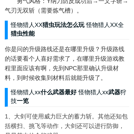
勇气风格：Y纳刀防反成功后→一文字斩→
气刃无双斩（需要炼气槽）。
怪物猎人XX
猎虫玩法怎么玩
怪物猎人XX全
猎虫性能
你是问的升级路线还是在哪里升级？升级路线
的话要看个人喜好需求了，在哪里升级游戏教
程里面应该有啊，先到NPC那里确认升级材
料，到时候收集到材料后就能升级了。
怪物猎人xx
什么武器最好
怪物猎人xx
武器
狩
技
一览
1、大剑可使用威力巨大的蓄力斩。其他还知包
括横扫、挑飞等动作，大剑还可以进行防御，