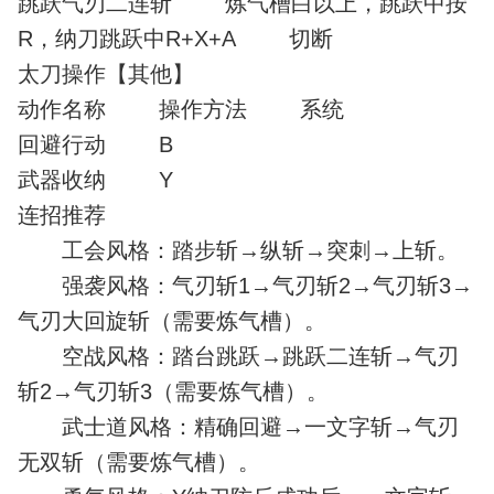
跳跃气刃二连斩 炼气槽白以上，跳跃中按
R，纳刀跳跃中R+X+A 切断
太刀操作【其他】
动作名称 操作方法 系统
回避行动 B
武器收纳 Y
连招推荐
工会风格：踏步斩→纵斩→突刺→上斩。
强袭风格：气刃斩1→气刃斩2→气刃斩3→
气刃大回旋斩（需要炼气槽）。
空战风格：踏台跳跃→跳跃二连斩→气刃
斩2→气刃斩3（需要炼气槽）。
武士道风格：精确回避→一文字斩→气刃
无双斩（需要炼气槽）。