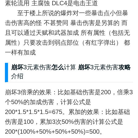
素轮流用 主腐蚀 DLC4是电击王道
至于楼上所说的爆炸对一些暴击点小但暴
击伤害高的怪 不甚赞同 暴击伤害是另算的 而
且可以通过天赋和武器加成 所有属性（包括无
属性）只要攻击到弱点部位（有红字弹出） 都
一样有加成
崩坏
3元素伤害
怎么
计算
崩坏
3元素伤害
攻略
介绍
崩坏3倍乘的效果：比如基础伤害是200，倍乘3
个50%的加成伤害，计算公式是
200*1.5*1.5*1.5=675。累加的效果：比如基础
伤害是100，累加3次50%伤害的计算公式是
200*(100%+50%+50%+50%)=500。