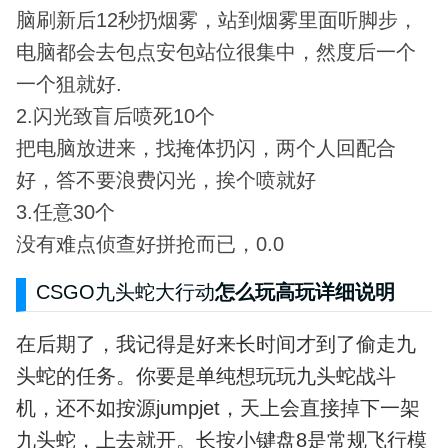
脑刷新后12秒扔烟雾，站到烟雾里面听脚步，
电脑都会去包点安包站位很集中，然度后一个
一个狙就好.
2.闪光致盲后喷死10个
把电脑放进来，找掩体扔闪，两个人回配合
好，答不要浪费闪光，挨个喷就好
3.任意30个
没有难点侦查好拼抢而已，0.0
CSGO九头蛇大行动
怎么玩高玩详细说明
在后期了，我记得是好来长时间才到了偷走九
头蛇的任务。你要是单纯想玩玩九头蛇战斗
机，还不如按源jumpjet，天上会直接掉下一架
九头蛇，上去就开。长按小键盘8是常规飞行模