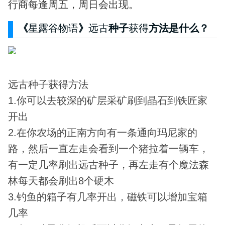
行商每逢周五，周日会出现。
《
星露谷物语
》
远古
种子
获得
方法是什么？
远古种子获得方法
1.你可以去较深的矿层采矿刷到晶石到铁匠家
开出
2.在你农场的正南方向有一条通向玛尼家的
路，然后一直左走会看到一个猪拉着一辆车，
有一定几率刷出远古种子，再左走有个魔法森
林每天都会刷出8个硬木
3.钓鱼的箱子有几率开出，磁铁可以增加宝箱
几率