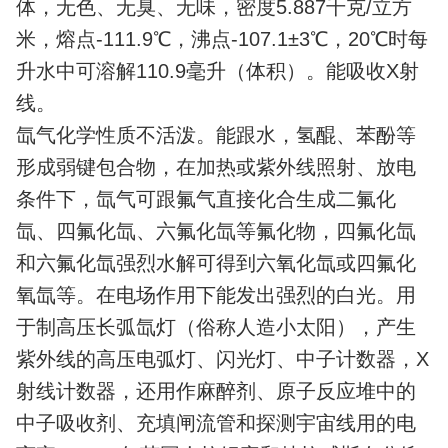
体，无色、无臭、无味，密度5.887千克/立方
米，熔点-111.9℃，沸点-107.1±3℃，20℃时每
升水中可溶解110.9毫升（体积）。能吸收X射
线。
氙气化学性质不活泼。能跟水，氢醌、苯酚等
形成弱键包合物，在加热或紫外线照射、放电
条件下，氙气可跟氟气直接化合生成二氟化
氙、四氟化氙、六氟化氙等氟化物，四氟化氙
和六氟化氙强烈水解可得到六氧化氙或四氟化
氧氙等。在电场作用下能发出强烈的白光。用
于制高压长弧氙灯（俗称人造小太阳），产生
紫外线的高压电弧灯、闪光灯、中子计数器，X
射线计数器，还用作麻醉剂、原子反应堆中的
中子吸收剂、充填闸流管和探测宇宙线用的电