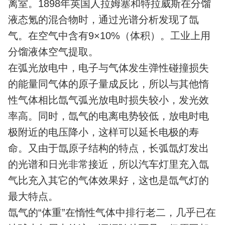
离室。1898年英国人拉姆塞和特拉威斯在分馏
液态氪的混合物时，通过光谱分析发现了氙
气。在空气中含有9×10%（体积）。工业上用
分馏液体空气提取。
在弧光放电中，电子与气体发生弹性碰撞损失
的能量同气体的原子量成反比，所以与其他惰
性气体相比氙气弧光放电时损失较小，发光效
率高。同时，氙气的电离电势较低，放电时电
极附近的电压降小，这样可以延长电极的寿
命。又由于氙原子结构的特点，长弧氙灯发出
的光谱和日光非常接近，所以汽车灯里充入氙
气比充入其它的气体效果好，这也是氙气灯的
最大特点。
氙气的“体重”在惰性气体中排行老二，几乎已在