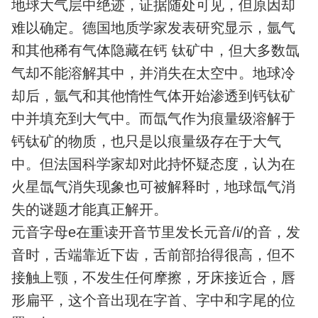
地球大气层中绝迹，证据随处可见，但原因却
难以确定。德国地质学家发表研究显示，氩气
和其他稀有气体隐藏在钙 钛矿中，但大多数氙
气却不能溶解其中，并消失在太空中。地球冷
却后，氩气和其他惰性气体开始渗透到钙钛矿
中并填充到大气中。而氙气作为痕量级溶解于
钙钛矿的物质，也只是以痕量级存在于大气
中。但法国科学家却对此持怀疑态度，认为在
火星氙气消失现象也可被解释时，地球氙气消
失的谜题才能真正解开。
元音字母e在重读开音节里发长元音/i/的音，发
音时，舌端靠近下齿，舌前部抬得很高，但不
接触上颚，不发生任何摩擦，牙床接近合，唇
形扁平，这个音出现在字首、字中和字尾的位