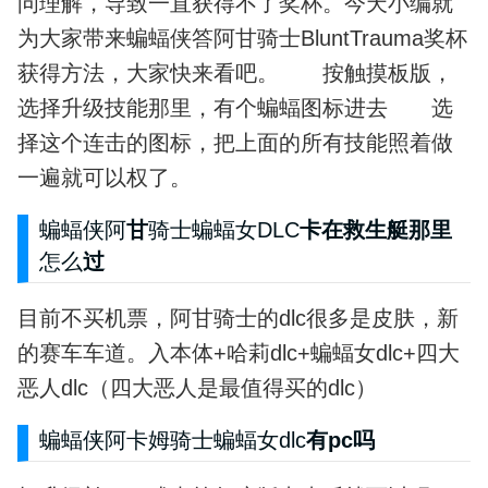
问理解，导致一直获得不了奖杯。今天小编就
为大家带来蝙蝠侠答阿甘骑士BluntTrauma奖杯
获得方法，大家快来看吧。 按触摸板版，
选择升级技能那里，有个蝙蝠图标进去 选
择这个连击的图标，把上面的所有技能照着做
一遍就可以权了。
蝙蝠侠阿
甘
骑士蝙蝠女DLC
卡在救生艇那里
怎么
过
目前不买机票，阿甘骑士的dlc很多是皮肤，新
的赛车车道。入本体+哈莉dlc+蝙蝠女dlc+四大
恶人dlc（四大恶人是最值得买的dlc）
蝙蝠侠阿卡姆骑士蝙蝠女dlc
有pc吗