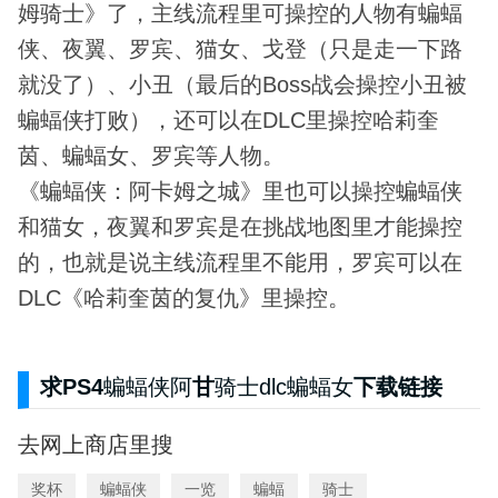
姆骑士》了，主线流程里可操控的人物有蝙蝠
侠、夜翼、罗宾、猫女、戈登（只是走一下路
就没了）、小丑（最后的Boss战会操控小丑被
蝙蝠侠打败），还可以在DLC里操控哈莉奎
茵、蝙蝠女、罗宾等人物。
《蝙蝠侠：阿卡姆之城》里也可以操控蝙蝠侠
和猫女，夜翼和罗宾是在挑战地图里才能操控
的，也就是说主线流程里不能用，罗宾可以在
DLC《哈莉奎茵的复仇》里操控。
求PS4
蝙蝠侠阿
甘
骑士dlc蝙蝠女
下载链接
去网上商店里搜
奖杯
蝙蝠侠
一览
蝙蝠
骑士